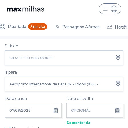
MaxRadar
Em alta
Passagens Aéreas
Hotéi
Sair de
Ir para
Data da ida
Data da volta
Somente ida