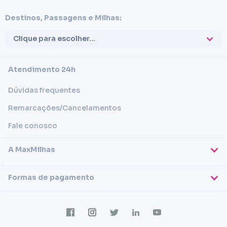
Destinos, Passagens e Milhas:
Clique para escolher...
Atendimento 24h
Dúvidas frequentes
Remarcações/Cancelamentos
Fale conosco
A MaxMilhas
Sobre nós
Formas de pagamento
Blog
Cartões de crédito
Imprensa
Trabalhe conosco
Transferência em conta