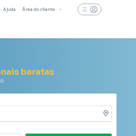
Ajuda
Área do cliente
onais baratas
do