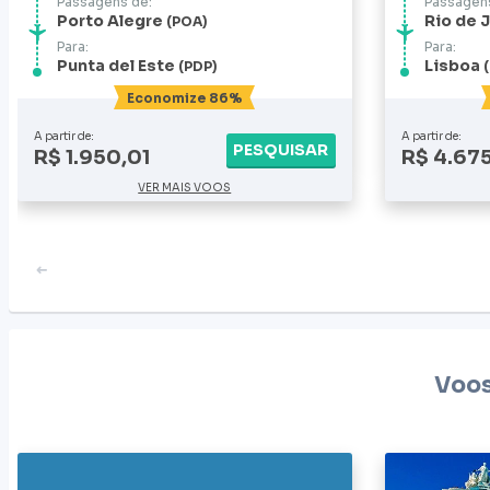
Passagens de:
Passagens
Porto Alegre
Rio de 
POA
Para:
Para:
Punta del Este
Lisboa
PDP
Economize 86%
A partir de:
A partir de:
PESQUISAR
R$ 1.950,01
R$ 4.67
VER MAIS VOOS
Voos