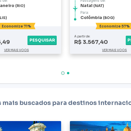
 de:
Passagens de:
Janeiro
Natal
RIO
NAT
Para:
Colômbia
LIS
BOG
Economize 71%
Economize 57%
A partir de:
PESQUISAR
P
5,49
R$ 3.567,40
VER MAIS VOOS
VER MAIS VOOS
 mais buscados para destinos internaci