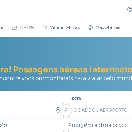
Vender Milhas
MaxOfertas
as
Hotéis
ra! Passagens aéreas internaci
ncontre voos promocionais para viajar pelo mun
Ir para
olta
Passageiros e classe do voo