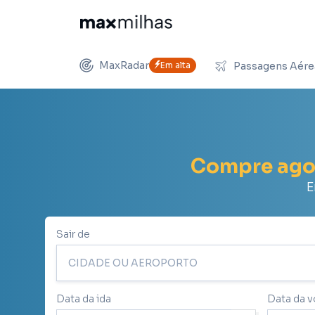
MaxRadar
Em alta
Passagens Aére
Compre ago
E
Sair de
Data da ida
Data da v