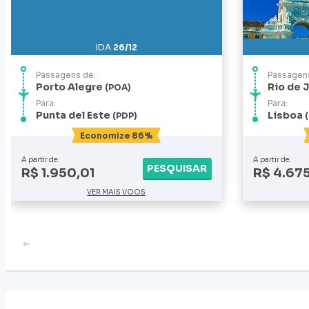
IDA
26/12
Passagens de:
Passagens
Porto Alegre
Rio de 
POA
Para:
Para:
Punta del Este
Lisboa
PDP
Economize 86%
A partir de:
A partir de:
PESQUISAR
R$ 1.950,01
R$ 4.67
VER MAIS VOOS