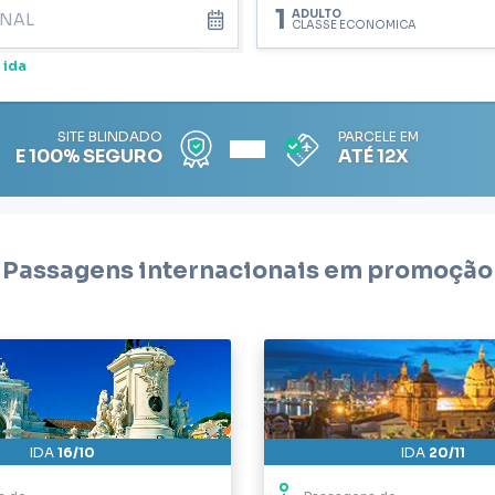
1
ADULTO
CLASSE ECONÔMICA
 ida
SITE BLINDADO
PARCELE EM
E 100% SEGURO
ATÉ 12X
Passagens internacionais em promoção
IDA
16/10
IDA
20/11