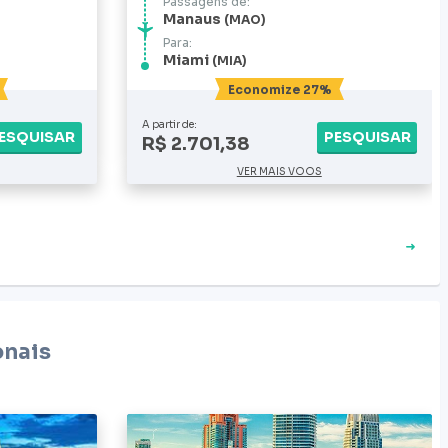
Passagens de:
Manaus
MAO
Para:
Miami
MIA
Economize 27%
A partir de:
ESQUISAR
PESQUISAR
R$ 2.701,38
VER MAIS VOOS
onais