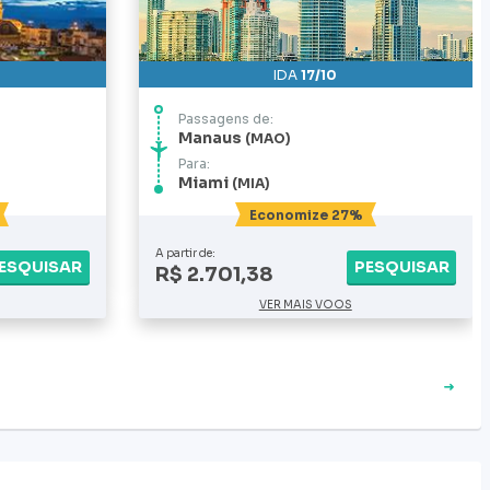
IDA
17/10
Passagens de:
Manaus
MAO
Para:
Miami
MIA
Economize 27%
A partir de:
ESQUISAR
PESQUISAR
R$ 2.701,38
VER MAIS VOOS