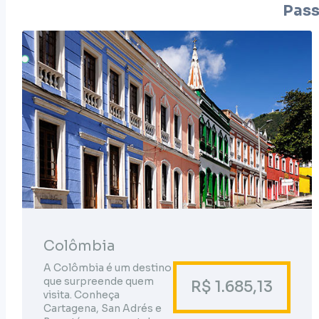
Pass
Colômbia
A Colômbia é um destino
que surpreende quem
R$ 1.685,13
visita. Conheça
Cartagena, San Adrés e