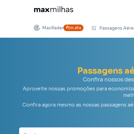
MaxRadar
Em alta
Passagens Aére
Passagens a
Confira nossos de
Aproveite nossas promoções para economizar 
melh
Confira agora mesmo as nossas passagens aé