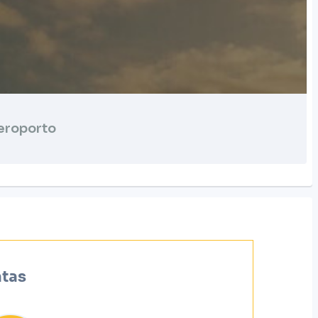
eroporto
atas