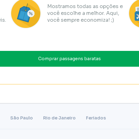
Mostramos todas as opções e
você escolhe a melhor. Aqui,
is.
você sempre economiza! ;)
Comprar passagens baratas
São Paulo
Rio de Janeiro
Feriados