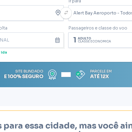
Ir para
olta
Passageiros e classe do voo
1
ADULTO
CLASSE ECONÔMICA
 ida
SITE BLINDADO
PARCELE EM
E 100% SEGURO
ATÉ 12X
 para essa cidade, mas você a