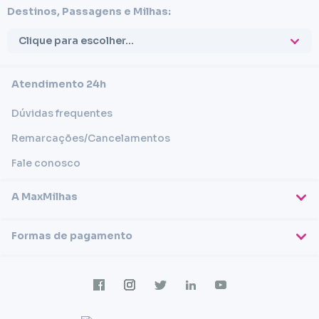
Destinos, Passagens e Milhas:
Clique para escolher...
Atendimento 24h
Dúvidas frequentes
Remarcações/Cancelamentos
Fale conosco
A MaxMilhas
Sobre nós
Formas de pagamento
Blog
Cartões de crédito
Imprensa
Trabalhe conosco
Transferência em conta