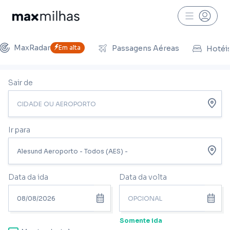
MaxRadar
Em alta
Passagens Aéreas
Hotéi
Sair de
Ir para
Data da ida
Data da volta
Somente ida