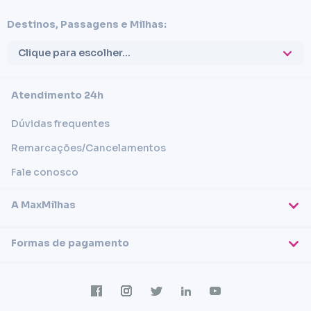
Destinos, Passagens e Milhas:
Clique para escolher...
Atendimento 24h
Dúvidas frequentes
Remarcações/Cancelamentos
Fale conosco
A MaxMilhas
Sobre nós
Formas de pagamento
Blog
Cartões de crédito
Imprensa
Trabalhe conosco
Transferência em conta