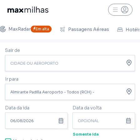
MaxRadar
Em alta
Passagens Aéreas
Hotéi
Sair de
Ir para
Data da ida
Data da volta
Somente ida