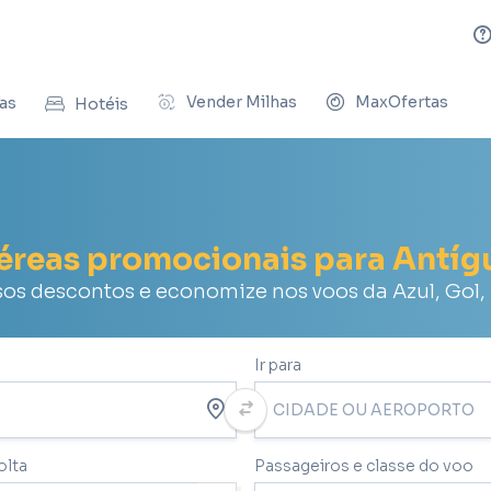
Vender Milhas
MaxOfertas
as
Hotéis
aéreas promocionais para Antíg
sos descontos e economize nos voos da Azul, Gol,
Ir para
olta
Passageiros e classe do voo