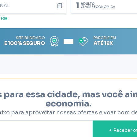
1
ADULTO
CLASSE ECONÔMICA
 ida
SITE BLINDADO
PARCELE EM
E 100% SEGURO
ATÉ 12X
 para essa cidade, mas você a
economia.
aixo para aproveitar nossas ofertas e voar com d
Receber o