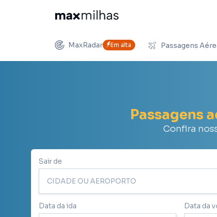
MaxRadar
Em alta
Passagens Aére
Passagens 
Confira nos
Sair de
Data da ida
Data da v