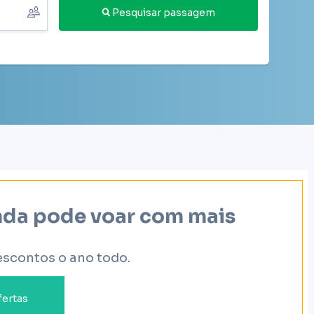
Pesquisar passagem
inda pode voar com mais
escontos o ano todo.
fertas