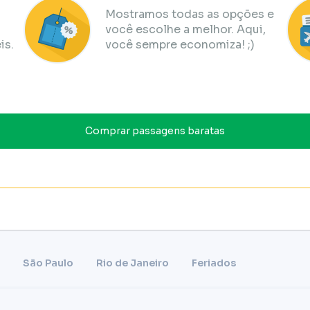
Mostramos todas as opções e
você escolhe a melhor. Aqui,
is.
você sempre economiza! ;)
Comprar passagens baratas
São Paulo
Rio de Janeiro
Feriados