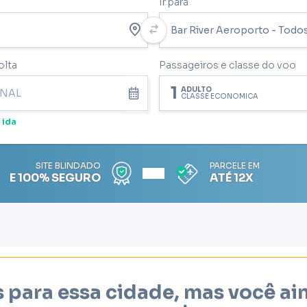
Ir para
olta
Passageiros e classe do voo
1
ADULTO
CLASSE ECONÔMICA
 ida
SITE BLINDADO
PARCELE EM
E 100% SEGURO
ATÉ 12X
 para essa cidade, mas você a