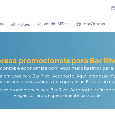
Vender Milhas
MaxOfertas
as
Hotéis
éreas promocionais para Bar Ri
scontos e economize com voos mais baratos para B
em voos para Bar River Aeroporto. Aqui, em nossa pl
ores companhias aéreas que operam no Brasil e no m
reas promocionais para Bar River Aeroporto e não dei
viagens criados especialmente para você.