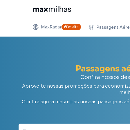
MaxRadar
Em alta
Passagens Aére
Passagens a
Confira nossos de
Aproveite nossas promoções para economizar 
melh
Confira agora mesmo as nossas passagens aé