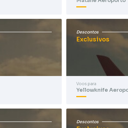
Matane Aeroporto
Descontos
Exclusivos
Voos para
Yellowknife Aerop
Descontos