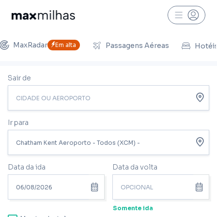
MaxRadar
Em alta
Passagens Aéreas
Hotéi
Sair de
Ir para
Data da ida
Data da volta
Somente ida