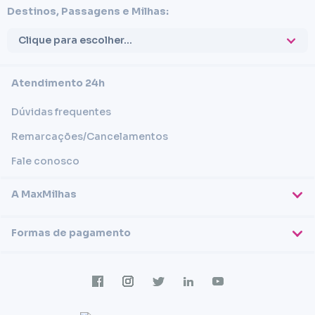
Destinos, Passagens e Milhas:
Clique para escolher...
Atendimento 24h
Dúvidas frequentes
Remarcações/Cancelamentos
Fale conosco
A MaxMilhas
Sobre nós
Formas de pagamento
Blog
Cartões de crédito
Imprensa
Trabalhe conosco
Transferência em conta