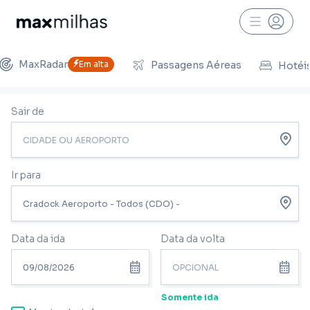
MaxRadar
Em alta
Passagens Aéreas
Hotéi
Sair de
Ir para
Data da ida
Data da volta
Somente ida