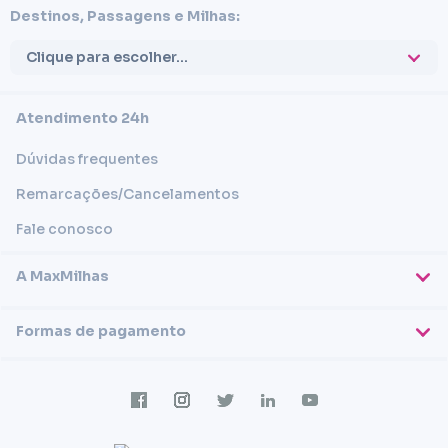
Destinos, Passagens e Milhas:
Clique para escolher...
Atendimento 24h
Dúvidas frequentes
Remarcações/Cancelamentos
Fale conosco
A MaxMilhas
Sobre nós
Formas de pagamento
Blog
Cartões de crédito
Imprensa
Trabalhe conosco
Transferência em conta