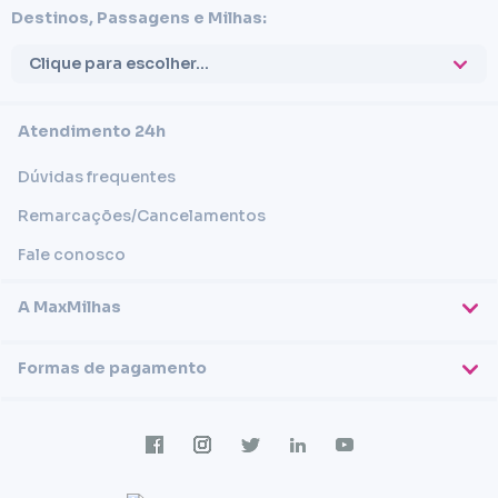
Destinos, Passagens e Milhas:
Clique para escolher...
Atendimento 24h
Dúvidas frequentes
Remarcações/Cancelamentos
Fale conosco
A MaxMilhas
Sobre nós
Formas de pagamento
Blog
Cartões de crédito
Imprensa
Trabalhe conosco
Transferência em conta