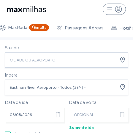
MaxRadar
Em alta
Passagens Aéreas
Hotéi
Sair de
Ir para
Data da ida
Data da volta
Somente ida