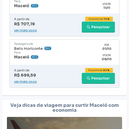
Para:
VOLTA
Maceió
MCZ
11/11
A partir de:
Economize
73%
R$ 707,19
Pesquisar
ver mais voos
Passagens de:
IDA
Belo Horizonte
01/10
BHZ
Para:
VOLTA
Maceió
MCZ
08/10
A partir de:
Economize
83%
R$ 699,59
Pesquisar
ver mais voos
Veja dicas de viagem para curtir
Maceió
com
economia