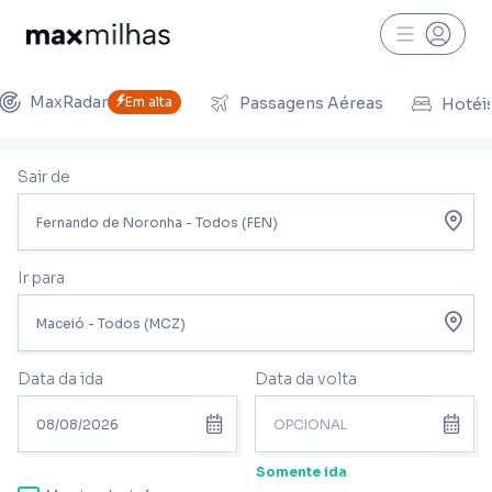
MaxRadar
Em alta
Passagens Aéreas
Hotéi
Sair de
Ir para
Data da ida
Data da volta
Somente ida