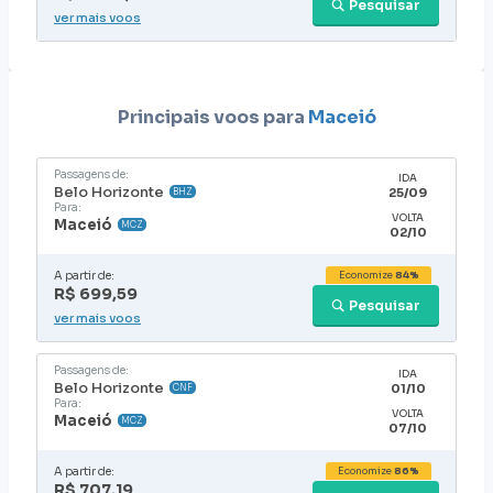
Pesquisar
ver mais voos
Principais voos para
Maceió
Passagens de:
IDA
Belo Horizonte
25/09
BHZ
Para:
VOLTA
Maceió
MCZ
02/10
A partir de:
Economize
84%
R$ 699,59
Pesquisar
ver mais voos
Passagens de:
IDA
Belo Horizonte
01/10
CNF
Para:
VOLTA
Maceió
MCZ
07/10
A partir de:
Economize
86%
R$ 707,19