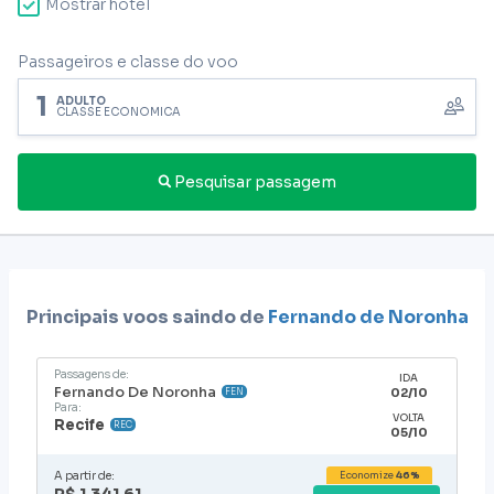
Mostrar hotel
Passageiros e classe do voo
1
ADULTO
CLASSE ECONÔMICA
Pesquisar passagem
Principais voos saindo de
Fernando de Noronha
Passagens de:
IDA
Fernando De Noronha
02/10
FEN
Para:
VOLTA
Recife
REC
05/10
A partir de:
Economize
46%