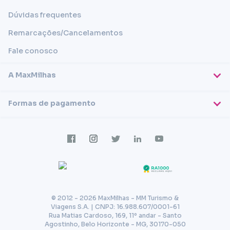
Dúvidas frequentes
Remarcações/Cancelamentos
Fale conosco
A MaxMilhas
Sobre nós
Formas de pagamento
Blog
Cartões de crédito
Imprensa
Trabalhe conosco
Transferência em conta
Termos e condições
Transferência via PIX
Política de privacidade
© 2012 - 2026 MaxMilhas - MM Turismo &
Viagens S.A. | CNPJ: 16.988.607/0001-61
Rua Matias Cardoso, 169, 11º andar - Santo
Agostinho, Belo Horizonte - MG, 30170-050