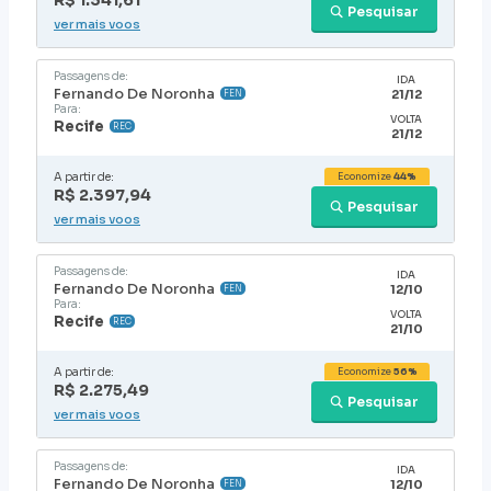
R$ 1.341,61
Pesquisar
ver mais voos
Passagens de:
IDA
Fernando De Noronha
21/12
FEN
Para:
VOLTA
Recife
REC
21/12
A partir de:
Economize
44%
R$ 2.397,94
Pesquisar
ver mais voos
Passagens de:
IDA
Fernando De Noronha
12/10
FEN
Para:
VOLTA
Recife
REC
21/10
A partir de:
Economize
56%
R$ 2.275,49
Pesquisar
ver mais voos
Passagens de:
IDA
Fernando De Noronha
12/10
FEN