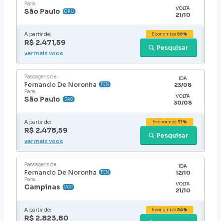
Para:
VOLTA
São Paulo
GRU
21/10
A partir de:
Economize
55%
R$ 2.471,59
Pesquisar
ver mais voos
Passagens de:
IDA
Fernando De Noronha
23/08
FEN
Para:
VOLTA
São Paulo
SAO
30/08
A partir de:
Economize
71%
R$ 2.478,59
Pesquisar
ver mais voos
Passagens de:
IDA
Fernando De Noronha
12/10
FEN
Para:
VOLTA
Campinas
VCP
21/10
A partir de:
Economize
54%
R$ 2.823,80