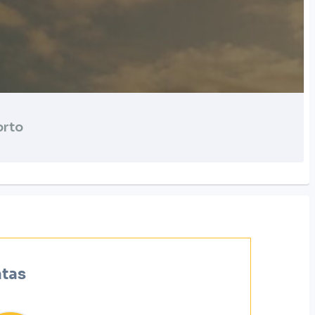
orto
atas