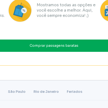
Mostramos todas as opções e
você escolhe a melhor. Aqui,
is.
você sempre economiza! ;)
Comprar passagens baratas
São Paulo
Rio de Janeiro
Feriados