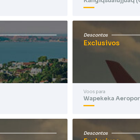
Kangiqsualujjuaq (
Descontos
Exclusivos
Voos para
Wapekeka Aeropor
Descontos