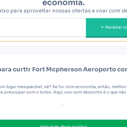
economia.
aixo para aproveitar nossas ofertas e voar com d
Receber o
para curtir
Fort Mcpherson Aeroporto
co
um lugar inesquecível, né? Se for com economia, então, melho
 preocupar com o bolso. Aqui, voo com desconto é o que não fa
Veja mais dicas no blog