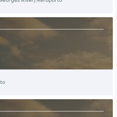
Georges River) Aeroporto
to