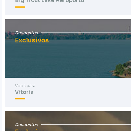
Big Trout Lake Aeroporto
Descontos
Exclusivos
Voos para
Vitoria
Descontos