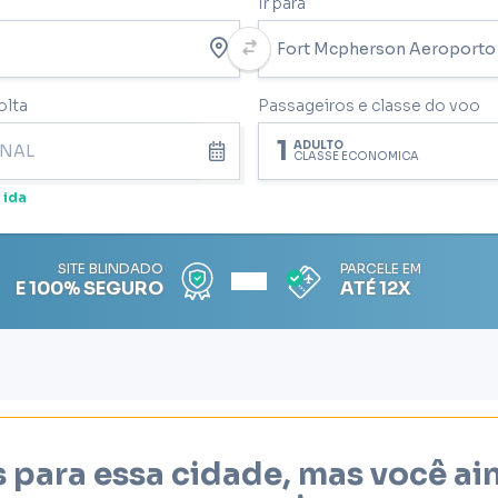
Ir para
olta
Passageiros e classe do voo
1
ADULTO
CLASSE ECONÔMICA
 ida
SITE BLINDADO
PARCELE EM
E 100% SEGURO
ATÉ 12X
 para essa cidade, mas você a