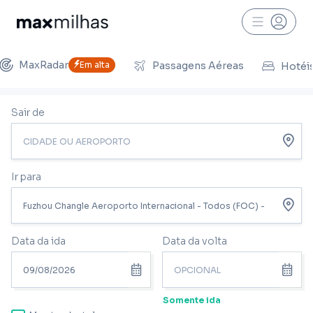
MaxRadar
Em alta
Passagens Aéreas
Hotéi
Sair de
Ir para
Data da ida
Data da volta
Somente ida