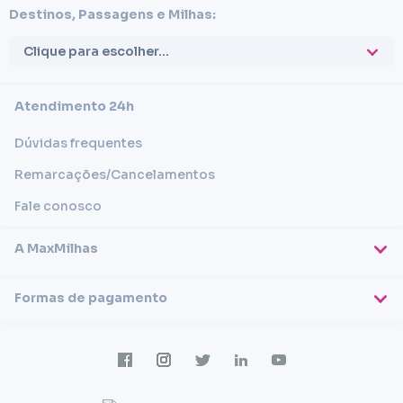
Destinos, Passagens e Milhas:
Clique para escolher...
Atendimento 24h
Dúvidas frequentes
Remarcações/Cancelamentos
Fale conosco
A MaxMilhas
Sobre nós
Formas de pagamento
Blog
Cartões de crédito
Imprensa
Trabalhe conosco
Transferência em conta