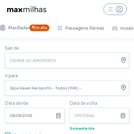
MaxRadar
Em alta
Passagens Aéreas
Hotéi
Sair de
Ir para
Data da ida
Data da volta
Somente ida