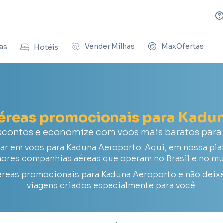
Vender Milhas
MaxOfertas
as
Hotéis
aéreas promocionais para Kadu
scontos e economize com voos mais baratos par
r em voos para Kaduna Aeroporto. Aqui, em nossa plat
ores companhias aéreas que operam no Brasil e no m
éreas promocionais para Kaduna Aeroporto e não deix
viagens criados especialmente para você.