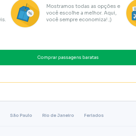
Mostramos todas as opções e
você escolhe a melhor. Aqui,
is.
você sempre economiza! ;)
Comprar passagens baratas
São Paulo
Rio de Janeiro
Feriados