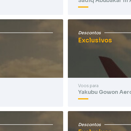
Sadiq Abubakar III
Descontos
Exclusivos
Voos para
Yakubu Gowon Aer
Descontos