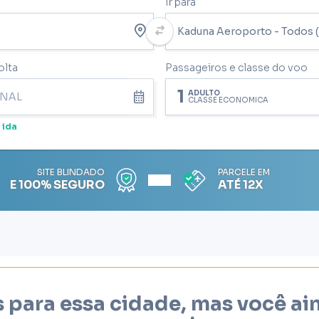
Ir para
olta
Passageiros e classe do voo
1
ADULTO
CLASSE ECONÔMICA
 ida
SITE BLINDADO
PARCELE EM
E 100% SEGURO
ATÉ 12X
 para essa cidade, mas você a