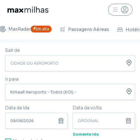
MaxRadar
Em alta
Passagens Aéreas
Hotéi
Sair de
Ir para
Data da ida
Data da volta
Somente ida