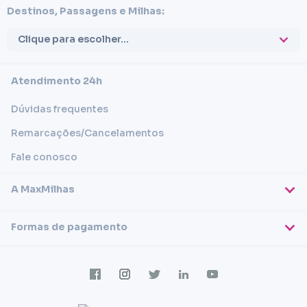
Destinos, Passagens e Milhas:
Clique para escolher...
Atendimento 24h
Dúvidas frequentes
Remarcações/Cancelamentos
Fale conosco
A MaxMilhas
Sobre nós
Formas de pagamento
Blog
Cartões de crédito
Imprensa
Trabalhe conosco
Transferência em conta