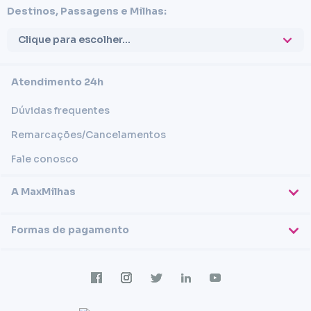
Destinos, Passagens e Milhas:
Clique para escolher...
Atendimento 24h
Dúvidas frequentes
Remarcações/Cancelamentos
Fale conosco
A MaxMilhas
Sobre nós
Formas de pagamento
Blog
Cartões de crédito
Imprensa
Trabalhe conosco
Transferência em conta