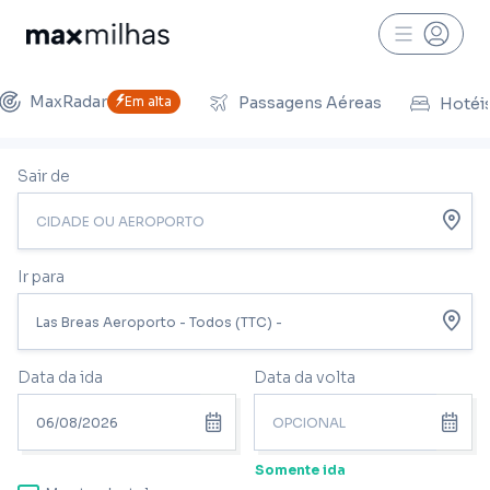
MaxRadar
Em alta
Passagens Aéreas
Hotéi
Sair de
Ir para
Data da ida
Data da volta
Somente ida