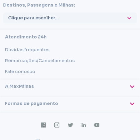
Destinos, Passagens e Milhas:
Clique para escolher...
Atendimento 24h
Dúvidas frequentes
Remarcações/Cancelamentos
Fale conosco
A MaxMilhas
Sobre nós
Formas de pagamento
Blog
Cartões de crédito
Imprensa
Trabalhe conosco
Transferência em conta