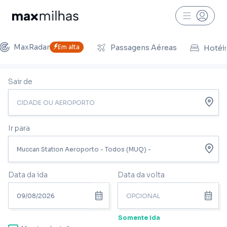
MaxRadar
Em alta
Passagens Aéreas
Hotéi
Sair de
Ir para
Data da ida
Data da volta
Somente ida