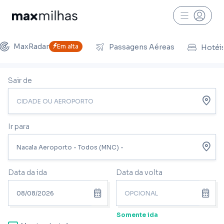
MaxRadar
Em alta
Passagens Aéreas
Hotéi
Sair de
Ir para
Data da ida
Data da volta
Somente ida