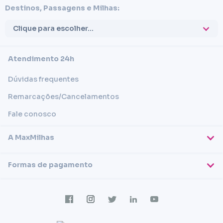
Destinos, Passagens e Milhas:
Clique para escolher...
Atendimento 24h
Dúvidas frequentes
Remarcações/Cancelamentos
Fale conosco
A MaxMilhas
Sobre nós
Formas de pagamento
Blog
Cartões de crédito
Imprensa
Trabalhe conosco
Transferência em conta