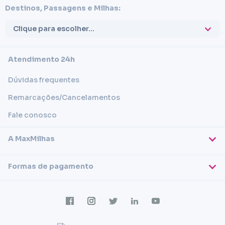
Destinos, Passagens e Milhas:
Clique para escolher...
Atendimento 24h
Dúvidas frequentes
Remarcações/Cancelamentos
Fale conosco
A MaxMilhas
Sobre nós
Formas de pagamento
Blog
Cartões de crédito
Imprensa
Trabalhe conosco
Transferência em conta