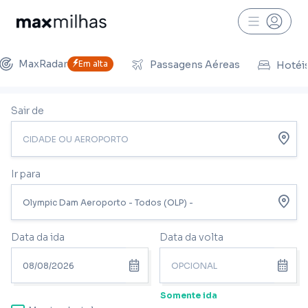
MaxRadar
Em alta
Passagens Aéreas
Hotéi
Sair de
Ir para
Data da ida
Data da volta
Somente ida