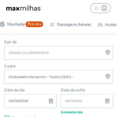
MaxRadar
Em alta
Passagens Aéreas
Hotéi
Sair de
Ir para
Data da ida
Data da volta
Somente ida