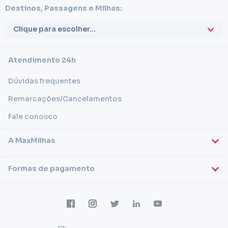
Destinos, Passagens e Milhas:
Clique para escolher...
Atendimento 24h
Dúvidas frequentes
Remarcações/Cancelamentos
Fale conosco
A MaxMilhas
Sobre nós
Formas de pagamento
Blog
Cartões de crédito
Imprensa
Trabalhe conosco
Transferência em conta