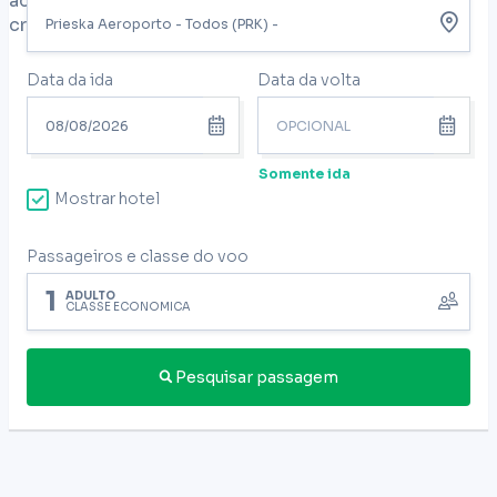
acessar nossos conteúdos com dicas de viagens
criados especialmente para você.
Data da ida
Data da volta
Somente ida
Mostrar hotel
Passageiros e classe do voo
1
ADULTO
CLASSE ECONÔMICA
Pesquisar passagem