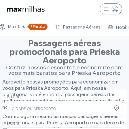
MaxRadar
Em alta
Passagens Aéreas
Hotéi
Passagens aéreas
promocionais para Prieska
Aeroporto
Confira nossos descontos e economize com
voos mais baratos para Prieska Aeroporto
Aproveite nossas promoções para economizar em
voos para Prieska Aeroporto. Aqui, em nossa
plataforma, você encontra passagens aéreas das
Sair de
melhores companhias aéreas que operam no Brasil e
no mundo.
Confira agora mesmo as nossas passagens aéreas
promocionais para Prieska Aeroporto e não deixe de
Ir para