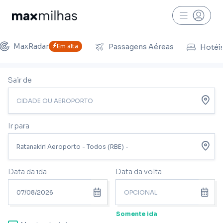
MaxRadar
Em alta
Passagens Aéreas
Hotéi
Sair de
Ir para
Data da ida
Data da volta
Somente ida