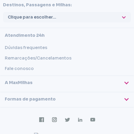
Destinos, Passagens e Milhas:
Clique para escolher...
Atendimento 24h
Dúvidas frequentes
Remarcações/Cancelamentos
Fale conosco
A MaxMilhas
Sobre nós
Formas de pagamento
Blog
Cartões de crédito
Imprensa
Trabalhe conosco
Transferência em conta