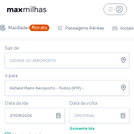
MaxRadar
Em alta
Passagens Aéreas
Hotéi
Sair de
Ir para
Data da ida
Data da volta
Somente ida