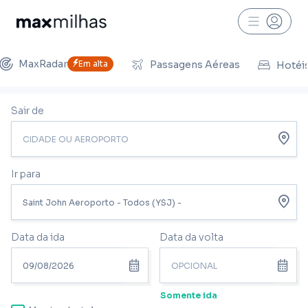
MaxRadar
Em alta
Passagens Aéreas
Hotéi
Sair de
Ir para
Data da ida
Data da volta
Somente ida