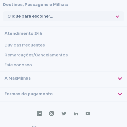
Destinos, Passagens e Milhas:
Clique para escolher...
Atendimento 24h
Dúvidas frequentes
Remarcações/Cancelamentos
Fale conosco
A MaxMilhas
Sobre nós
Formas de pagamento
Blog
Cartões de crédito
Imprensa
Trabalhe conosco
Transferência em conta