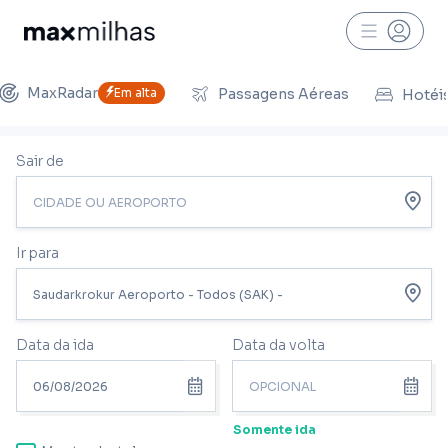
MaxRadar
Em alta
Passagens Aéreas
Hotéi
Sair de
Ir para
Data da ida
Data da volta
Somente ida