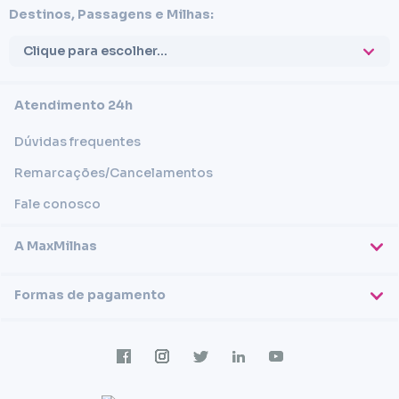
Destinos, Passagens e Milhas:
Clique para escolher...
Atendimento 24h
Dúvidas frequentes
Remarcações/Cancelamentos
Fale conosco
A MaxMilhas
Sobre nós
Formas de pagamento
Blog
Cartões de crédito
Imprensa
Trabalhe conosco
Transferência em conta