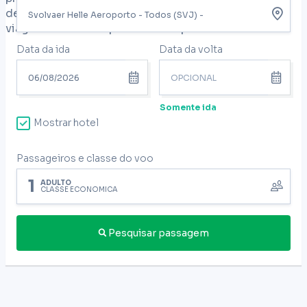
deixe de acessar nossos conteúdos com dicas de
viagens criados especialmente para você.
Data da ida
Data da volta
Somente ida
Mostrar hotel
Passageiros e classe do voo
1
ADULTO
CLASSE ECONÔMICA
Pesquisar passagem