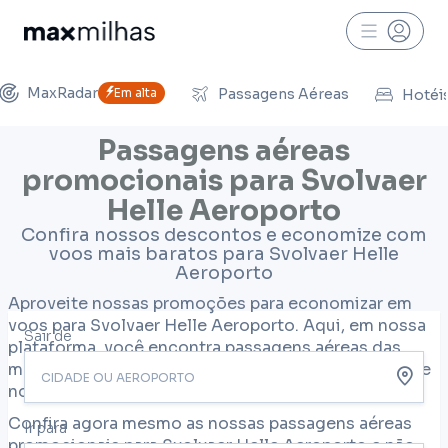
MaxRadar
Em alta
Passagens Aéreas
Hotéi
Passagens aéreas
promocionais para Svolvaer
Helle Aeroporto
Confira nossos descontos e economize com
voos mais baratos para Svolvaer Helle
Aeroporto
Aproveite nossas promoções para economizar em
voos para Svolvaer Helle Aeroporto. Aqui, em nossa
Sair de
plataforma, você encontra passagens aéreas das
melhores companhias aéreas que operam no Brasil e
no mundo.
Confira agora mesmo as nossas passagens aéreas
Ir para
promocionais para Svolvaer Helle Aeroporto e não