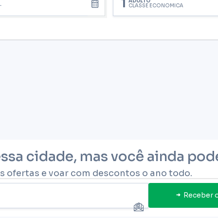
1
ADULTO
CLASSE ECONÔMICA
essa cidade, mas você ainda po
s ofertas e voar com descontos o ano todo.
Receber o