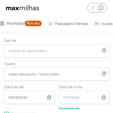
MaxRadar
Em alta
Passagens Aéreas
Hotéi
Sair de
Ir para
Data da ida
Data da volta
Somente ida