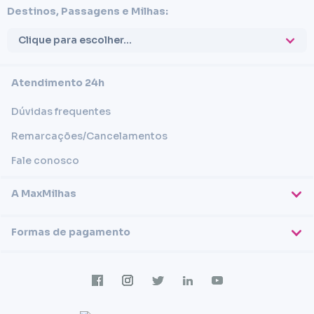
Destinos, Passagens e Milhas:
Clique para escolher...
Atendimento 24h
Dúvidas frequentes
Remarcações/Cancelamentos
Fale conosco
A MaxMilhas
Sobre nós
Formas de pagamento
Blog
Cartões de crédito
Imprensa
Trabalhe conosco
Transferência em conta