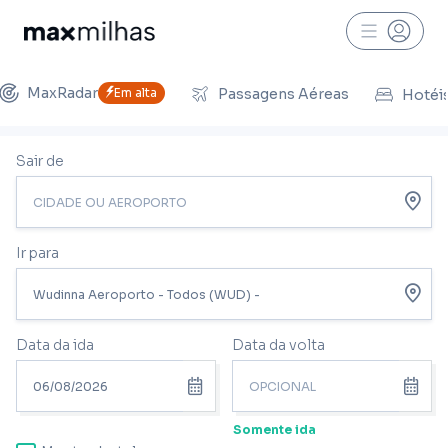
MaxRadar
Em alta
Passagens Aéreas
Hotéi
Sair de
Ir para
Data da ida
Data da volta
Somente ida