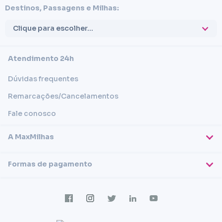
Destinos, Passagens e Milhas:
Clique para escolher...
Atendimento 24h
Dúvidas frequentes
Remarcações/Cancelamentos
Fale conosco
A MaxMilhas
Sobre nós
Formas de pagamento
Blog
Cartões de crédito
Imprensa
Trabalhe conosco
Transferência em conta