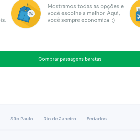
Mostramos todas as opções e
você escolhe a melhor. Aqui,
is.
você sempre economiza! ;)
Comprar passagens baratas
São Paulo
Rio de Janeiro
Feriados