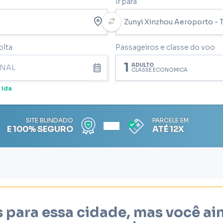
Ir para
olta
Passageiros e classe do voo
1
ADULTO
CLASSE ECONÔMICA
 ida
SITE BLINDADO
PARCELE EM
E 100% SEGURO
ATÉ 12X
 para essa cidade, mas você a