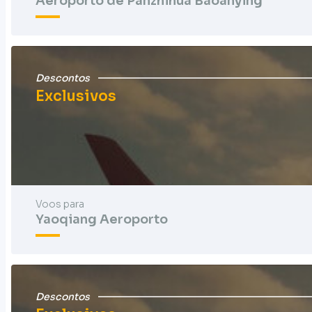
Aeroporto de Panzhihua Baoanying
Descontos
Exclusivos
Voos para
Yaoqiang Aeroporto
Descontos