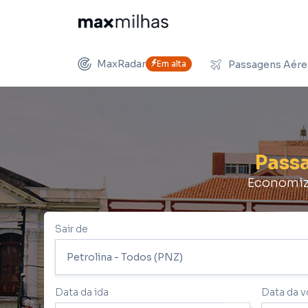
MaxRadar
Em alta
Passagens Aére
Pass
Economize
Sair de
Data da ida
Data da v