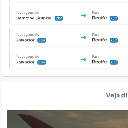
Passagens de:
Para:
Campina Grande
Recife
CPV
REC
Passagens de:
Para:
Salvador
Recife
SSA
REC
Passagens de:
Para:
Salvador
Recife
SSA
REC
Veja d