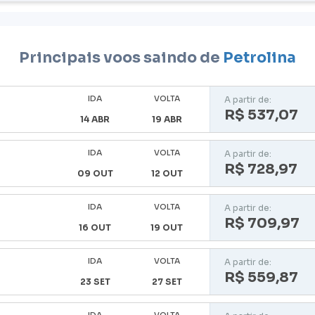
Principais voos saindo de
Petrolina
IDA
VOLTA
A partir de:
R$ 537,07
14 ABR
19 ABR
IDA
VOLTA
A partir de:
R$ 728,97
09 OUT
12 OUT
IDA
VOLTA
A partir de:
R$ 709,97
16 OUT
19 OUT
IDA
VOLTA
A partir de:
R$ 559,87
23 SET
27 SET