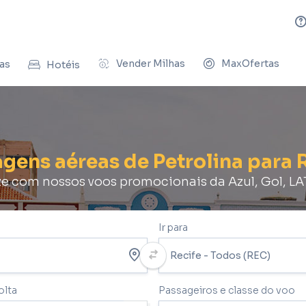
Vender Milhas
MaxOfertas
as
Hotéis
agens aéreas de Petrolina para 
 com nossos voos promocionais da Azul, Gol, L
Ir para
olta
Passageiros e classe do voo