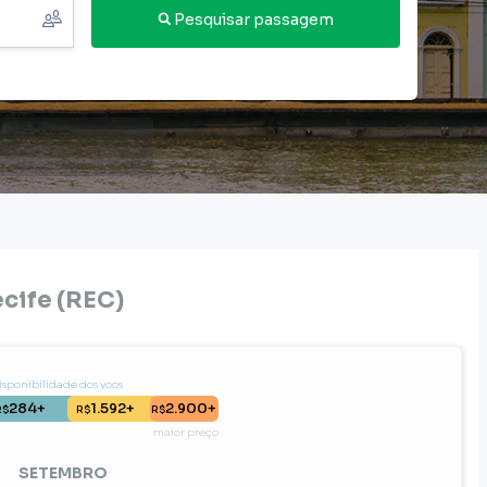
Pesquisar passagem
cife
(
REC
)
disponibilidade dos voos
284+
1.592+
2.900+
R$
R$
R$
maior preço
SETEMBRO