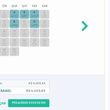
TER
QUA
QUI
SEX
SAB
1
2
3
4
5
?
442
871
463
?
R$
R$
R$
8
9
10
11
12
?
360
?
375
?
R$
R$
15
16
17
18
19
?
?
?
?
?
22
23
24
25
26
?
?
?
?
?
29
30
?
?
da:
R$ 4.209,63
TAXAS):
R$ 4.209,63
PESQUISAR VOOS DE IDA
ÇAR