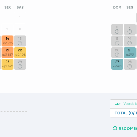
SEX
SAB
DOM
SEG
1
6
7
7
8
?
?
14
15
13
14
3.773
?
?
?
R$
21
22
20
21
3.887
2.108
?
373
R$
R$
R$
28
29
27
28
2.142
?
570
?
R$
R$
Voo de i
TOTAL (C/ 
RECOME