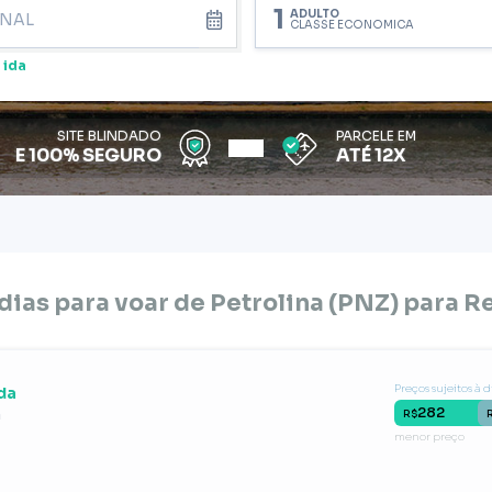
1
ADULTO
CLASSE ECONÔMICA
 ida
SITE BLINDADO
PARCELE EM
E 100% SEGURO
ATÉ 12X
dias para voar de
Petrolina (PNZ)
para
Re
Preços sujeitos à 
da
282
m
R$
menor preço