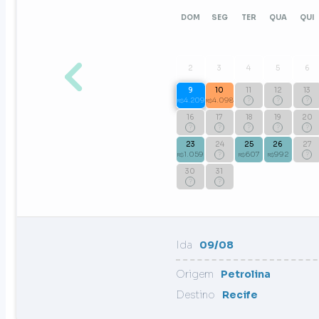
DOM
SEG
TER
QUA
QUI
2
3
4
5
6
9
10
11
12
13
4.209
4.098
?
?
?
R$
R$
16
17
18
19
20
?
?
?
?
?
23
24
25
26
27
1.059
?
607
992
?
R$
R$
R$
30
31
?
?
Ida
09/08
Origem
Petrolina
Destino
Recife