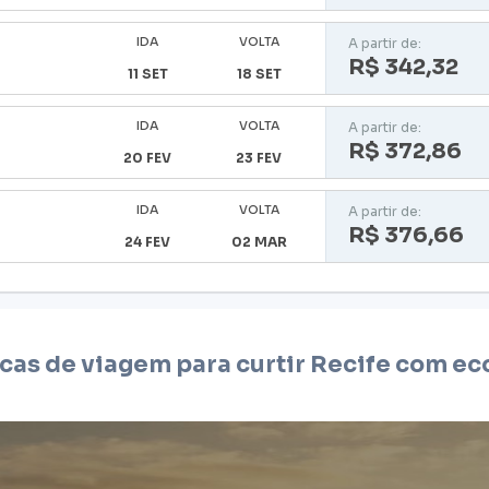
IDA
VOLTA
A partir de:
R$ 342,32
11 SET
18 SET
IDA
VOLTA
A partir de:
R$ 372,86
20 FEV
23 FEV
IDA
VOLTA
A partir de:
R$ 376,66
24 FEV
02 MAR
icas de viagem para curtir
Recife
com ec